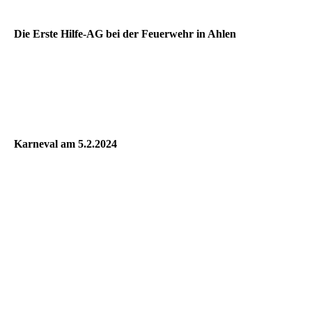
Die Erste Hilfe-AG bei der Feuerwehr in Ahlen
Karneval am 5.2.2024
Polonaise
Prinz und Mariechen
Showtanz der Mininixen
Woozle
Hogwarts?