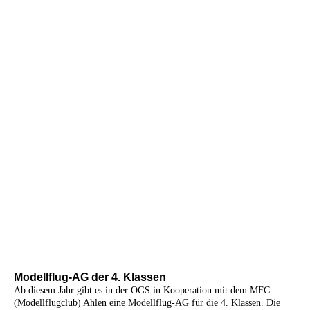
IMG_1826
IMG_1831
IMG_1830
IMG_1836
Tag der offenen Tür(2)
IMG_1839_1
IMG_1843
IMG_1854
Modellflug-AG der 4. Klassen
Ab diesem Jahr gibt es in der OGS in Kooperation mit dem MFC
(Modellflugclub) Ahlen eine Modellflug-AG für die 4. Klassen. Die