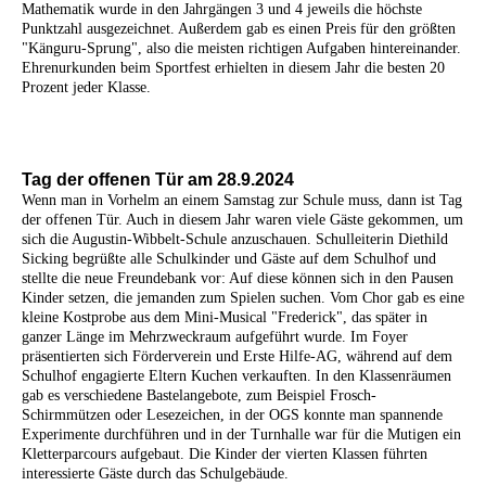
Mathematik wurde in den Jahrgängen 3 und 4 jeweils die höchste
Punktzahl ausgezeichnet. Außerdem gab es einen Preis für den größten
"Känguru-Sprung", also die meisten richtigen Aufgaben hintereinander.
Ehrenurkunden beim Sportfest erhielten in diesem Jahr die besten 20
Prozent jeder Klasse.
Tag der offenen Tür am 28.9.2024
Wenn man in Vorhelm an einem Samstag zur Schule muss, dann ist Tag
der offenen Tür. Auch in diesem Jahr waren viele Gäste gekommen, um
sich die Augustin-Wibbelt-Schule anzuschauen. Schulleiterin Diethild
Sicking begrüßte alle Schulkinder und Gäste auf dem Schulhof und
stellte die neue Freundebank vor: Auf diese können sich in den Pausen
Kinder setzen, die jemanden zum Spielen suchen. Vom Chor gab es eine
kleine Kostprobe aus dem Mini-Musical "Frederick", das später in
ganzer Länge im Mehrzweckraum aufgeführt wurde. Im Foyer
präsentierten sich Förderverein und Erste Hilfe-AG, während auf dem
Schulhof engagierte Eltern Kuchen verkauften. In den Klassenräumen
gab es verschiedene Bastelangebote, zum Beispiel Frosch-
Schirmmützen oder Lesezeichen, in der OGS konnte man spannende
Experimente durchführen und in der Turnhalle war für die Mutigen ein
Kletterparcours aufgebaut. Die Kinder der vierten Klassen führten
interessierte Gäste durch das Schulgebäude.