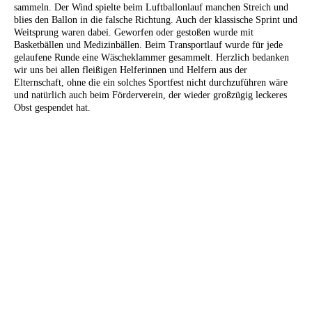
sammeln. Der Wind spielte beim Luftballonlauf manchen Streich und
blies den Ballon in die falsche Richtung. Auch der klassische Sprint und
Weitsprung waren dabei. Geworfen oder gestoßen wurde mit
Basketbällen und Medizinbällen. Beim Transportlauf wurde für jede
gelaufene Runde eine Wäscheklammer gesammelt. Herzlich bedanken
wir uns bei allen fleißigen Helferinnen und Helfern aus der
Elternschaft, ohne die ein solches Sportfest nicht durchzuführen wäre
und natürlich auch beim Förderverein, der wieder großzügig leckeres
Obst gespendet hat.
Viel Spaß beim Sackhüpfen
schwieriger Wassertransport
Nur fliegen ist schöner!
Wer zuerst beim Fotografen ist!
Mit Schwung!
viel Platz im Stadion
Klammern sammeln beim Transportlauf