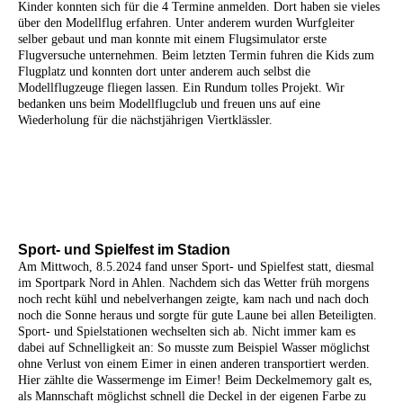
Kinder konnten sich für die 4 Termine anmelden. Dort haben sie vieles
über den Modellflug erfahren. Unter anderem wurden Wurfgleiter
selber gebaut und man konnte mit einem Flugsimulator erste
Flugversuche unternehmen. Beim letzten Termin fuhren die Kids zum
Flugplatz und konnten dort unter anderem auch selbst die
Modellflugzeuge fliegen lassen. Ein Rundum tolles Projekt. Wir
bedanken uns beim Modellflugclub und freuen uns auf eine
Wiederholung für die nächstjährigen Viertklässler.
IMG-20240514-WA0045
IMG-20240514-WA0042
Sport- und Spielfest im Stadion
Am Mittwoch, 8.5.2024 fand unser Sport- und Spielfest statt, diesmal
im Sportpark Nord in Ahlen. Nachdem sich das Wetter früh morgens
noch recht kühl und nebelverhangen zeigte, kam nach und nach doch
noch die Sonne heraus und sorgte für gute Laune bei allen Beteiligten.
Sport- und Spielstationen wechselten sich ab. Nicht immer kam es
dabei auf Schnelligkeit an: So musste zum Beispiel Wasser möglichst
ohne Verlust von einem Eimer in einen anderen transportiert werden.
Hier zählte die Wassermenge im Eimer! Beim Deckelmemory galt es,
als Mannschaft möglichst schnell die Deckel in der eigenen Farbe zu