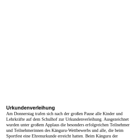
IMG_1870
IMG_1894
IMG_1873
IMG_1881
IMG_1874
IMG_1878
IMG_1876
IMG_1879
IMG_1875
Urkundenverleihung
Am Donnerstag trafen sich nach der großen Pause alle Kinder und
Lehrkräfte auf dem Schulhof zur Urkundenverleihung. Ausgezeichnet
wurden unter großem Applaus die besonders erfolgreichen Teilnehmer
und Teilnehmerinnen des Känguru-Wettbewerbs und alle, die beim
Sportfest eine Ehrenurkunde erreicht hatten. Beim Känguru der